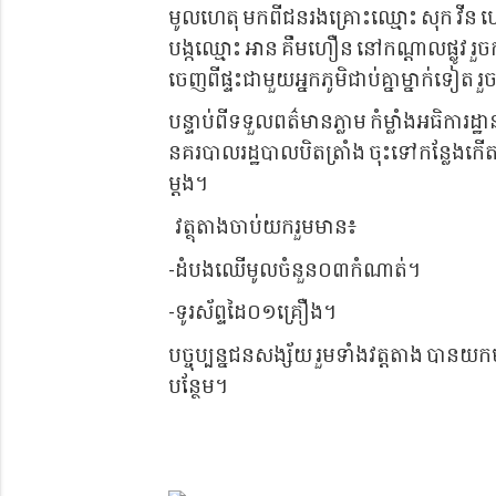
មូលហេតុ មកពីជនរងគ្រោះឈ្មោះ សុក វីន ហៅ
បង្កឈ្មោះ អាន គឹមហឿន នៅកណ្តាលផ្លូវ រួ
ចេញពីផ្ទះជាមួយអ្នកភូមិជាប់គ្នាម្នាក់ទ
បន្ទាប់ពីទទួលពត៌មានភ្លាម កំម្លាំងអធិការដ
នគរបាលរដ្ឋបាលបិតត្រាំង ចុះទៅកន្លែងកើ
ម្តង។
​ វត្ថុតាងចាប់យករួមមាន៖
-ដំបងឈើមូលចំនួន០៣កំណាត់។
-ទូរស័ព្ទដៃ០១គ្រឿង។
បច្ចុប្បន្នជនសង្ស័យ រួមទាំងវត្តតាង បានយ
បន្ថែម។