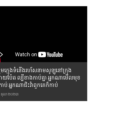
្រុមក្មេងទំនើងរហ័សនាមសូឡូនៅក្រុង
ោយប៉ែត ល្បីខាងកាប់គ្នា អ្នកណាមើលមុខ
កាប់ អ្នកណាជិះវ៉ាពួកគេក៏កាប់
 តុលា ២០២៣