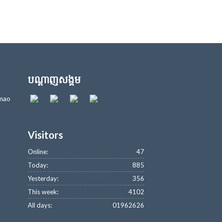
បណ្តាញសង្គម
hmao
Visitors
Online:
47
Today:
885
Yesterday:
356
This week:
4102
All days:
01962626