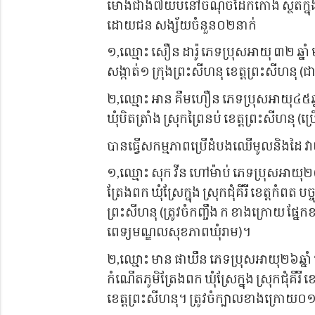
ម៉ោងជាង៧យប់នៅចំណុចដែកកោង ស្ថិតក្នុងភូមិ
ដោយជន សង្ស័យចំនួន០២នាក់
១
,ឈ្មោះ សឿន ដារ៉ូ ភេទប្រុសអាយុ ៣២ ឆ្ន
សង្កាត់១ ក្រុងព្រះសីហនុ ខេត្តព្រះសីហនុ
២
,ឈ្មោះ អាន គឹមហឿន ភេទប្រុសអាយុ៤៥ឆ្
ឃុំបិតត្រាំង ស្រុកព្រៃនប់ ខេត្តព្រះសីហនុ (
បានធ្វើសកម្មភាពប្រើដំបងឈើមូលនិងដៃ 
១
,ឈ្មោះ សុក វីន ហៅម៉ាប់ ភេទប្រុសអាយុ២
ត្រែងពក ឃុំស្រែក្នុង ស្រុកជុំគីរី ខេត្តកំពត បច
ព្រះសីហនុ (ត្រូវចំកញ្ចឹង ក ខាងក្រោយ ផ្
ពេទ្យមណ្ឌលសុខភាពឃុំរាម)។
២
,ឈ្មោះ មាន ផាឃឹន ភេទប្រុសអាយុ២៦ឆ្នាំ 
កំណើតភូមិត្រែងពក ឃុំស្រែក្នុង ស្រុកជុំគីរី ខេ
ខេត្តព្រះសីហនុ។ ត្រូវចំក្បាលខាងក្រោយ