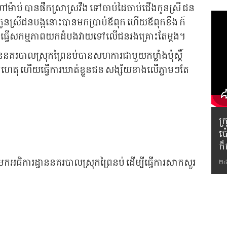
ម៉ាប់ បានផឹកស្រាស្រវឹង ទៅចាប់ដៃចាប់ជើងកូនស្រី ជន
ចកូនស្រីជនបង្កនោះបានមកប្រាប់ឪពុក ហើយឪពុកខឹង ក៍
ៀត រួចធ្វើសកម្មភាពយកដំបងវាយទៅលើជនរងគ្រោះតែម្តង។
្ឋាននគរបាលស្រុកព្រៃនប់បានសហការជាមួយកម្លាំងប៉ុស្តិ៍
តហេតុ ហើយធ្វើការឃាត់ខ្លួនជន សង្ស័យខាងលើភ្លាមៗតែ
ក
ប៉
ក៏
កមកអធិការដ្ធាននគរបាលស្រុកព្រៃនប់ ដើម្បីធ្វើការសាកសួរ
២៤