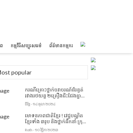
ាព
កម្មវិធីសប្បុរសធម៌
ព័ត៌មានកម្មករ
ost popular
ករណីគ្រោះថ្នាក់ចរាចរណ៍ដ៏រន្ធត់
រវាងរថយន្ត ២គ្រឿងជិះជែងគ្នា
ជ្រុលទៅបុកម៉ូតូមួយគ្រឿងយ៉ាង
ជីវ័ន្ត - ១៤ តុលា ២០២៤
ពេញទំហឹង បណ្ដាលឲ្យមនុស្សម្នាក់
ស្លាប់នៅហ្នឹងកន្លែង
មោទនភាពជាតិខ្មែរ ! វេជ្ជបណ្ឌិត
ខ្មែរទាំង ៣រូប និងថ្នាក់ដឹកនាំ ក្រុម
គ្រូពេទ្យទាំងនេះហើយ ដែលបាន
Roth - ១០ វិច្ឆិកា ២០២៣