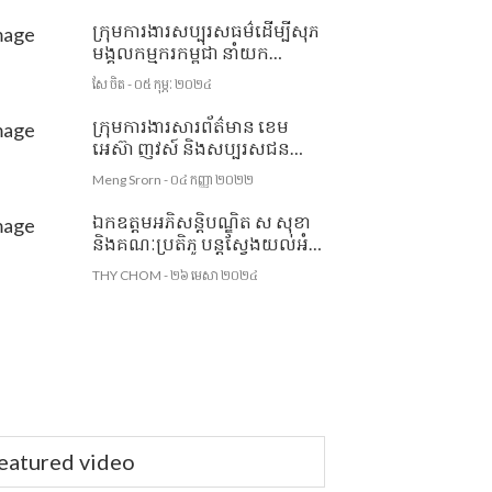
សង្រ្គោះទារកកើតមកមានដៃ៤
ជើង ៤ មកមានជីវិតប្រក្រតីវិញ។
ក្រុមការងារសប្បុរសធម៌ដើម្បីសុភ
មង្គលកម្មករកម្ពុជា នាំយក
អំណោយជូនដល់ចាស់ជរាគ្មាន
សែ ចិត - ០៥ កុម្ភៈ ២០២៤
ទីពឹង ១រូប ក្នុងភូមិដូនអាត់
ក្រុមការងារសារព័ត៌មាន ខេម
អេស៊ា ញូវស៍ និងសប្បុរសជន
នាំយកសម្ភារៈសិក្សាចែកជូនដល់
Meng Srorn - ០៤ កញ្ញា ២០២២
សិស្សានុសិស្សសាលាបឋមសិក្សា
ពីងពង់
ឯកឧត្តមអភិសន្តិបណ្ឌិត ស សុខា
និងគណៈប្រតិភូ បន្តស្វែងយល់អំពី
យុវជនអាល្លឺម៉ង់ ក្នុងកិច្ចការ
THY CHOM - ២៦ មេសា ២០២៤
រដ្ឋបាលមូលដ្ឋាន និងកិច្ចសហ
ប្រតិបត្តិការអន្តរទីក្រុងដើម្បី
ការពារនិងសង្គ្រោះពលរដ្ឋក្នុងគ្រា
អាសន្ន
eatured video