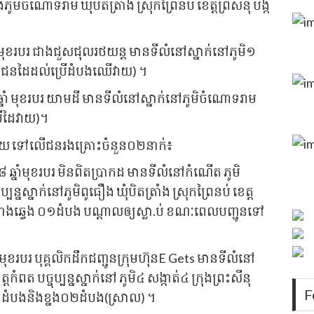
ចំណោទរាម ឃុំបិតត្រាំង ស្រុកព្រៃនប់ ខេត្តព្រសីនុ បង្ក
ាំ មុខរបរ ជាងជួសជុលរថយន្ត មានទីលំនៅស្នាក់នៅភូមិ១
 (ជាជនដៃដល់ប្រើដំបងឈើវាយ) ។
នាំ មុខរបរ យាមដី មានទីលំនៅស្នាក់នៅភូមិចំណោទរាម
ប្រើដៃវាយ)។
វាយ ទៅលើជនរងគ្រោះចំនួន០២នាក់៖
៨ ឆ្នាំមុខរបរ មិនពិតប្រាកដ មានទីលំនៅកំណើត ភូមិ
្ចុប្បន្នស្នាក់នៅភូមិពូធឿង ឃុំបិតត្រាំង ស្រុកព្រៃនប់ ខេត្ត
នែកខាងឆ្វេង ០១ដំបង បណ្តាលឲ្យស្លា.ប់ ខណៈពេលបញ្ជូនទៅ
មុខរបរ បុគ្គលិកដឹកជញ្ជូនក្រុមហ៊ុនE Gets មានទីលំនៅ
ត្តកំពត បច្ចុប្បន្នស្នាក់នៅ ភូមិ៤ សង្កាត់៤ ក្រុងព្រះសីនុ
F
០១ដំបងនិងខ្នង០២ដំបង(ស្រាល) ។