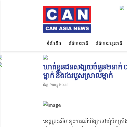
ទំព័រដើម
ព័ត៌មានជាតិ
ព័ត៌មានអន្តរជាតិ
ឃាត់ខ្លួនជនសង្សយចំនួន២នាក់ បា
ម្នាក់ និងរងរបួសស្រាលម្នាក់
ជីវ័ន្ត - ២៣ ធ្នូ ២០២៤
ខេត្តព្រះសីហនុ ៖ការណីហិង្សានៅឃុំបិតត្រាំង