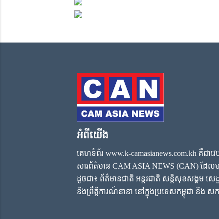
អំពីយើង
គេហទំព័រ www.k-camasianews.com.kh គឺជាវេប
សារព័ត៌មាន CAM ASIA NEWS (CAN) ដែលមាន
ដូចជា៖ ព័ត៌មានជាតិ អន្តរជាតិ សន្តិសុខសង្គម សេដ្ឋ
និងព្រឹត្តិការណ៍នានា នៅក្នុងប្រទេសកម្ពុជា និ