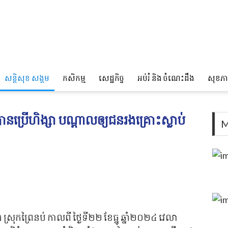
សន្តិសុខ សង្គម
កសិកម្ម
សេដ្ឋកិច្ច
អប់រំ និង ចំណេះដឹង
សុខភ
នប្រើហិង្សា បណ្តាលឲ្យជនរងគ្រោះស្លាប់
M
 ស្រុកព្រៃនប់ កាលពី ថ្ងៃទី២២ ខែធ្នូ ឆ្នាំ២០២៤ វេលា