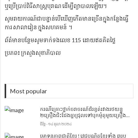
ឬប្រើប្រាប់វិធីសាស្ត្របុរាណ ដើម្បីព្យាបាលឡើយ។
សូមរាយការណ៍ជាបន្ទាន់បើឃើញកើតមានច្រើនក្នុងកន្លែងធ្វើ
ការ សាលារៀន ក្នុងសហគមន៍ ។
ព័ត៌មានបន្ថែមសូមទាក់ទងលេខ 115 ដោយឥតគិតថ្លៃ
ប្រភព៖ ក្រសួងសុខាភិបាល
Most popular
ករណីគ្រោះថ្នាក់ចរាចរណ៍ដ៏រន្ធត់រវាងរថយន្ត
២គ្រឿងជិះជែងគ្នាជ្រុលទៅបុកម៉ូតូមួយគ្រឿង
យ៉ាងពេញទំហឹង បណ្ដាលឲ្យមនុស្សម្នាក់ស្លាប់នៅ
ជីវ័ន្ត - ១៤ តុលា ២០២៤
ហ្នឹងកន្លែង
មោទនភាពជាតិខ្មែរ ! វេជ្ជបណ្ឌិតខ្មែរទាំង ៣រូប