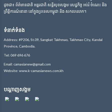
ដូចជា៖ ព័ត៌មានជាតិ អន្តរជាតិ សន្តិសុខសង្គម សេដ្ឋកិច្ច អប់រំ ចំណេះ និង
ព្រឹត្តិការណ៍នានា នៅក្នុងប្រទេសកម្ពុជា និង សកលលោក។
ទំនាក់ទំនង
Address: #P206, St.09, Sangkat Takhmao, Takhmao City, Kandal
Province, Cambodia.
Tel: 069 696 676
Email: camasianew@gmail.com
Website: www.k-camasianews.com.kh
បណ្តាញសង្គម