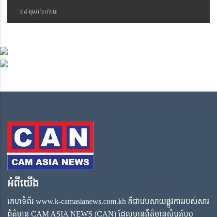
២៤ តុលា ២០២៣
អំពីយើង
គេហទំព័រ www.k-camasianews.com.kh គឺជាវេបសាយផ្លូវការរបស់សារ
ព័ត៌មាន CAM ASIA NEWS (CAN) ដែលមានព័ត៌មានសំបូរបែប