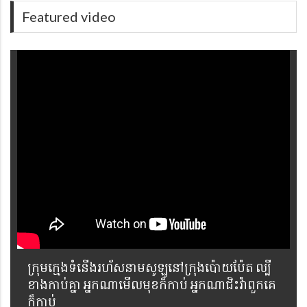
Featured video
ក្រុមក្មេងទំនើងរហ័សនាមសូឡូនៅក្រុងប៉ោយប៉ែត ល្បី
ខាងកាប់គ្នា អ្នកណាមើលមុខក៏កាប់ អ្នកណាជិះវ៉ាពួកគេ
ក៏កាប់