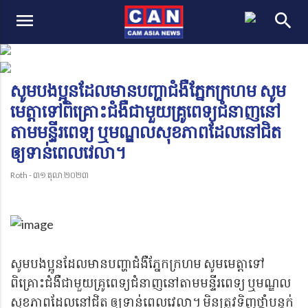
menu
search
សូមបងប្អូនដែលមានបញ្ហាជំងឺភ្នែកក្រហម សូម
មេត្តាទៅពិគ្រោះជំងឺជាមួយគ្រូពេទ្យជំនាញនៅ
តាមមន្ទីរពេទ្យ ឬមណ្ឌលសុខភាពដែលនៅជិត
ឲ្យទាន់ពេលវេលា។
Roth - ៣១ តុលា ២០២៣
សូមបងប្អូនដែលមានបញ្ហាជំងឺភ្នែកក្រហម សូមមេត្តាទៅ
ពិគ្រោះជំងឺជាមួយគ្រូពេទ្យជំនាញនៅតាមមន្ទីរពេទ្យ ឬមណ្ឌល
សុខភាពដែលនៅជិត ឲ្យទាន់ពេលវេលា។ មិនត្រូវទិញថ្នាំបន្តក់