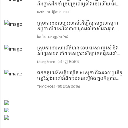
និងថ្នាក់ដឹកនាំ ក្រុមគ្រូពេទ្យទាំងនេះហើយ ដែល
បានសង្រ្គោះទារកកើតមកមានដៃ៤ ជើង ៤ មក
Roth - ១០ វិច្ឆិកា ២០២៣
មានជីវិតប្រក្រតីវិញ។
ក្រុមការងារសប្បុរសធម៌ដើម្បីសុភមង្គលកម្មករ
កម្ពុជា នាំយកអំណោយជូនដល់ចាស់ជរាគ្មាន
ទីពឹង ១រូប ក្នុងភូមិដូនអាត់
សែ ចិត - ០៥ កុម្ភៈ ២០២៤
ក្រុមការងារសារព័ត៌មាន ខេម អេស៊ា ញូវស៍ និង
សប្បុរសជន នាំយកសម្ភារៈសិក្សាចែកជូនដល់
សិស្សានុសិស្សសាលាបឋមសិក្សាពីងពង់
Meng Srorn - ០៤ កញ្ញា ២០២២
ឯកឧត្តមអភិសន្តិបណ្ឌិត ស សុខា និងគណៈប្រតិភូ
បន្តស្វែងយល់អំពីយុវជនអាល្លឺម៉ង់ ក្នុងកិច្ចការ
រដ្ឋបាលមូលដ្ឋាន និងកិច្ចសហប្រតិបត្តិការអន្តរ
THY CHOM - ២៦ មេសា ២០២៤
ទីក្រុងដើម្បីការពារនិងសង្គ្រោះពលរដ្ឋក្នុងគ្រា
អាសន្ន