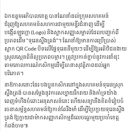
ឯកឧត្តមអភិបាលខេត្ត បានណែនាំដល់ក្រុមសហគមន៍
ជំរុញឱ្យសហគមន៍សហការជាមួយមន្ទីរជំនាញ ដើម្បី
បង្កើតឡូហ្គោ (
Logo) និងស្លាកសញ្ញាសម្គាល់ដែលបញ្ជាក់ពី
ប្រភពដើម "ទុរេនស្ទឹងត្រង់"។ ណែនាំឱ្យមានការប្រើប្រាស់
ស្លាក QR Code បិទលើផ្លែទុរេននីមួយៗ ដើម្បីឱ្យអតិថិជនងាយ
ស្រួលស្កេនពិនិត្យប្រភពចម្ការ។ ត្រូវប្រកាន់ខ្ជាប់នូវការដាំដុះ
តាមគោលការណ៍កសិកម្មដើម្បីធានាសុវត្ថិភាពដល់អ្នក
បរិភោគ។
នាឱកាសនោះដែរ បងប្អូនកសិករនៅក្នុងសហគមន៍ទុរេនស្រុក
ស្ទឹងត្រង់ បានសម្តែងនូវការសប្បាយរីករាយ និងគាំទ្រយ៉ាង
ពេញទំហឹងចំពោះអនុសាសន៍នេះ ហើយសន្យានឹងខិតខំរៀបចំ
រចនាសម្ព័ន្ធសហគមន៍ឱ្យកាន់តែរឹងមាំ ដើម្បីប្រែក្លាយទុរេនស្ទឹង
ត្រង់ ឱ្យក្លាយជាម៉ាកសញ្ញាកសិកម្មដ៏លេចធ្លោមួយប្រចាំខេត្ត
កំពង់ចាម៕