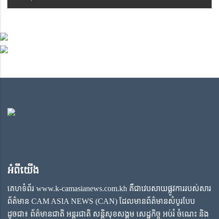
អំពីយើង
គេហទំព័រ www.k-camasianews.com.kh គឺជាវេបសាយផ្លូវការរបស់សារ
ព័ត៌មាន CAM ASIA NEWS (CAN) ដែលមានព័ត៌មានសំបូរបែប
ដូចជា៖ ព័ត៌មានជាតិ អន្តរជាតិ សន្តិសុខសង្គម សេដ្ឋកិច្ច អប់រំ ចំណេះ និង