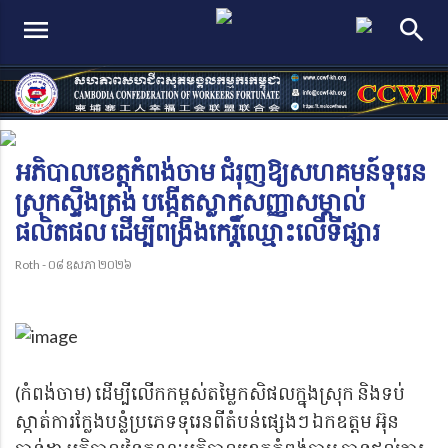
menu
search
អភិបាលខេត្តកំពង់ចាម ជំរុញឱ្យសហគមន៍ទុរេន
ស្រុកស្ទឹងត្រង់ បង្កើតស្លាកសញ្ញាសម្គាល់
ផលិតផល ដើម្បីពង្រឹងកេរ្តិ៍ឈ្មោះលើទីផ្សារ
Roth - ០៨ ឧសភា ២០២៦
(កំពង់ចាម) ដើម្បីលើកកម្ពស់តម្លៃកសិផលក្នុងស្រុក និងទប់
ស្កាត់ការក្លែងបន្លំប្រភេទទុរេនពីតំបន់ផ្សេងៗ ឯកឧត្តម អ៊ុន