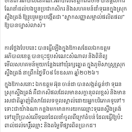
ចាន់ដា អភិបាលនៃគណៈអភិបាលខេត្តកំពង់ចាម បានផ្តល់ការ
ណែនាំដល់បងប្អូនប្រជាកសិករ និងសហគមន៍ដាំទុរេនក្នុងស្រុក
ស្ទឹងត្រង់ ឱ្យរួបរួមគ្នាបង្កើតជា "ស្លាកសញ្ញាសម្គាល់ផលិតផល"
ឱ្យបានច្បាស់លាស់។
ការថ្លែងបែបនេះ បានធ្វើឡើងក្នុងឱកាសដែលឯកឧត្តម
អភិបាលខេត្ត បានចុះជួបសំណេះសំណាល និងពិនិត្យ
មើលសហគមន៍មួយកន្លែងនៅឃុំរក្សត្នោត ក្នុងភូមិសាស្ត្រស្រុក
ស្ទឹងត្រង់ នាព្រឹកថ្ងៃទី០៨ ខែឧសភា ឆ្នាំ២០២៦។
ក្នុងឱកាសនោះ ឯកឧត្តម អ៊ុន ចាន់ដា បានសង្កត់ធ្ងន់ថា ទុរេន
ស្រុកស្ទឹងត្រង់ គឺជាកសិផលដែលមានសក្តានុពលខ្ពស់ និងមាន
រសជាតិឆ្ងាញ់ពិសាដែលទទួលស្គាល់ដោយអ្នកបរិភោគទូទៅ។
ទោះជាយ៉ាងណា កន្លងមកមានការយកឈ្មោះទុរេនស្ទឹងត្រង់
ទៅប្រើប្រាស់លើទុរេនដែលនាំចូលពីក្រៅតំបន់ ដែលធ្វើឱ្យប៉ះ
ពាល់ដល់កេរ្តិ៍ឈ្មោះ និងតម្លៃទីផ្សារពិតប្រាកដ។