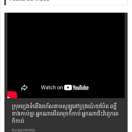
ក្រុមក្មេងទំនើងរហ័សនាមសូឡូនៅក្រុងប៉ោយប៉ែត ល្បី
ខាងកាប់គ្នា អ្នកណាមើលមុខក៏កាប់ អ្នកណាជិះវ៉ាពួកគេ
ក៏កាប់
២៤ តុលា ២០២៣