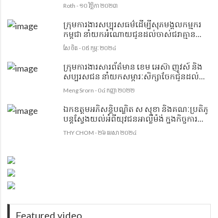
បានសង្រ្គោះទារកកើតមកមានដៃ៤ ជើង ៤ មក
Roth - ១០ វិច្ឆិកា ២០២៣
មានជីវិតប្រក្រតីវិញ។
ក្រុមការងារសប្បុរសធម៌ដើម្បីសុភមង្គលកម្មករ
កម្ពុជា នាំយកអំណោយជូនដល់ចាស់ជរាគ្មាន
ទីពឹង ១រូប ក្នុងភូមិដូនអាត់
សែ ចិត - ០៥ កុម្ភៈ ២០២៤
ក្រុមការងារសារព័ត៌មាន ខេម អេស៊ា ញូវស៍ និង
សប្បុរសជន នាំយកសម្ភារៈសិក្សាចែកជូនដល់
សិស្សានុសិស្សសាលាបឋមសិក្សាពីងពង់
Meng Srorn - ០៤ កញ្ញា ២០២២
ឯកឧត្តមអភិសន្តិបណ្ឌិត ស សុខា និងគណៈប្រតិភូ
បន្តស្វែងយល់អំពីយុវជនអាល្លឺម៉ង់ ក្នុងកិច្ចការ
រដ្ឋបាលមូលដ្ឋាន និងកិច្ចសហប្រតិបត្តិការអន្តរ
THY CHOM - ២៦ មេសា ២០២៤
ទីក្រុងដើម្បីការពារនិងសង្គ្រោះពលរដ្ឋក្នុងគ្រា
អាសន្ន
Featured video