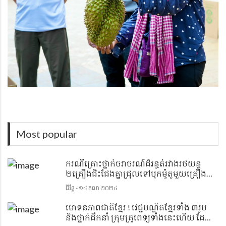
Most popular
ករណីគ្រោះថ្នាក់ចរាចរណ៍ដ៏រន្ធត់រវាងរថយន្ត
២គ្រឿងជិះជែងគ្នាជ្រុលទៅបុកម៉ូតូមួយគ្រឿង
យ៉ាងពេញទំហឹង បណ្ដាលឲ្យមនុស្សម្នាក់ស្លាប់នៅ
ជីវ័ន្ត - ១៤ តុលា ២០២៤
ហ្នឹងកន្លែង
មោទនភាពជាតិខ្មែរ ! វេជ្ជបណ្ឌិតខ្មែរទាំង ៣រូប
និងថ្នាក់ដឹកនាំ ក្រុមគ្រូពេទ្យទាំងនេះហើយ ដែល