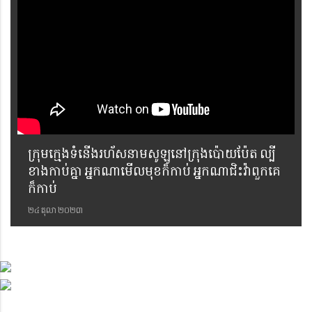
ក្រុមក្មេងទំនើងរហ័សនាមសូឡូនៅក្រុងប៉ោយប៉ែត ល្បី
ខាងកាប់គ្នា អ្នកណាមើលមុខក៏កាប់ អ្នកណាជិះវ៉ាពួកគេ
ក៏កាប់
២៤ តុលា ២០២៣