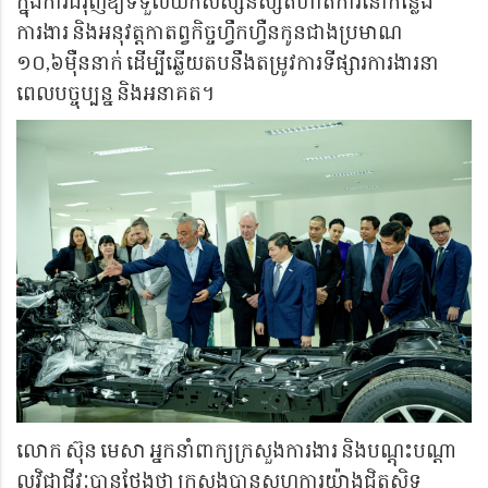
ក្នុងការជំរុញ​ឱ្យទទួល​យកសិស្ស​និស្សិត​ហា​ត់​ការ​នៅ​កន្លែង​
ការងារ និងអនុវត្ត​កាតព្វ​កិច្ច​ហ្វឹកហ្វឺន​កូន​ជាង​ប្រមាណ
១០
,៦ម៉ឺននាក់ ដើម្បី​ឆ្លើយ​តប​នឹង​តម្រូវ​ការ​ទីផ្សារ​កា​រងារនា​
ពេលបច្ចុប្បន្ន និងអនាគត។
លោក ស៊ុន មេសា អ្នកនាំ​ពាក្យក្រ​សួង​ការ​ងារ និង​បណ្ដុះ​បណ្ដា​
លវិជ្ជា​ជីវៈ​បាន​ថ្លែង​ថា ក្រសួងបាន​សហ​ការ​យ៉ាង​ជិត​ស្និទ្ធ​